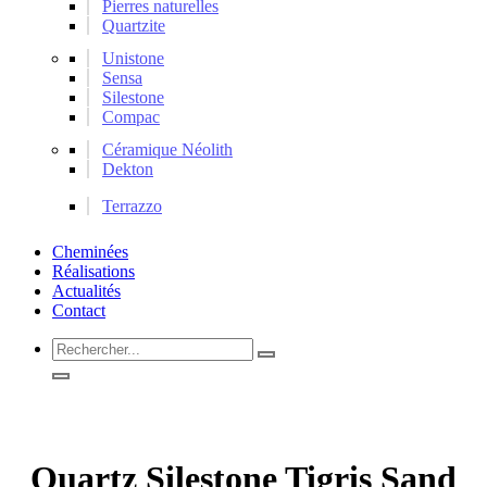
Pierres naturelles
Quartzite
Unistone
Sensa
Silestone
Compac
Céramique Néolith
Dekton
Terrazzo
Cheminées
Réalisations
Actualités
Contact
Rechercher...
Quartz Silestone Tigris Sand