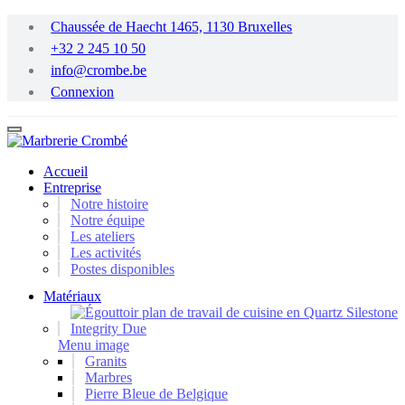
Passer
Chaussée de Haecht 1465, 1130 Bruxelles
au
+32 2 245 10 50
contenu
principal
info@crombe.be
Connexion
Accueil
Entreprise
Notre histoire
Notre équipe
Les ateliers
Les activités
Postes disponibles
Matériaux
Menu image
Granits
Marbres
Pierre Bleue de Belgique