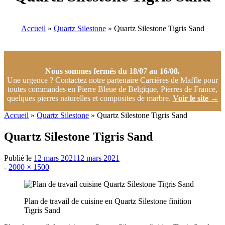
Accueil
»
Quartz Silestone
»
Quartz Silestone Tigris Sand
Nous sommes fermés du 18/07 au 16/08.
Une urgence ? Contactez notre partenaire Carrières de Maffle pour
toutes commandes en Pierre Bleue de Belgique, Pierres de France,
quelques pierres naturelles et composites de marbre.
Voir le site
→
Accueil
»
Quartz Silestone
»
Quartz Silestone Tigris Sand
Quartz Silestone Tigris Sand
Publié le
12 mars 2021
12 mars 2021
Taille
-
2000 × 1500
d'origine
Plan de travail de cuisine en Quartz Silestone finition
Tigris Sand