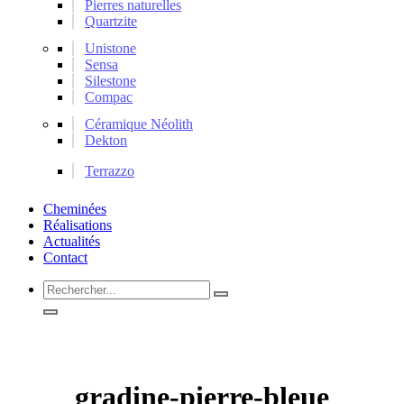
Pierres naturelles
Quartzite
Unistone
Sensa
Silestone
Compac
Céramique Néolith
Dekton
Terrazzo
Cheminées
Réalisations
Actualités
Contact
Rechercher...
gradine-pierre-bleue