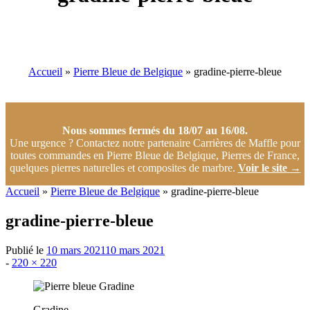
Gradine
Accueil
»
Pierre Bleue de Belgique
»
gradine-pierre-bleue
Nous sommes fermés du 18/07 au 16/08.
Une urgence ? Contactez notre partenaire Carrières de Maffle pour
toutes commandes en Pierre Bleue de Belgique, Pierres de France,
quelques pierres naturelles et composites de marbre.
Voir le site
→
Accueil
»
Pierre Bleue de Belgique
»
gradine-pierre-bleue
gradine-pierre-bleue
Publié le
10 mars 2021
10 mars 2021
Taille
-
220 × 220
d'origine
Gradine