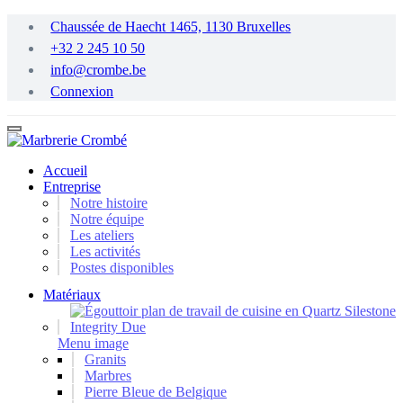
Passer
Chaussée de Haecht 1465, 1130 Bruxelles
au
+32 2 245 10 50
contenu
principal
info@crombe.be
Connexion
Accueil
Entreprise
Notre histoire
Notre équipe
Les ateliers
Les activités
Postes disponibles
Matériaux
Menu image
Granits
Marbres
Pierre Bleue de Belgique