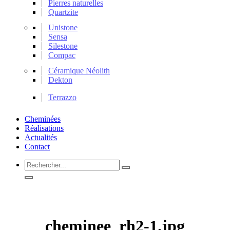
Pierres naturelles
Quartzite
Unistone
Sensa
Silestone
Compac
Céramique Néolith
Dekton
Terrazzo
Cheminées
Réalisations
Actualités
Contact
Rechercher...
cheminee_rh2-1.jpg