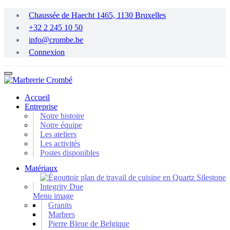
Passer
Chaussée de Haecht 1465, 1130 Bruxelles
au
+32 2 245 10 50
contenu
principal
info@crombe.be
Connexion
Accueil
Entreprise
Notre histoire
Notre équipe
Les ateliers
Les activités
Postes disponibles
Matériaux
Menu image
Granits
Marbres
Pierre Bleue de Belgique