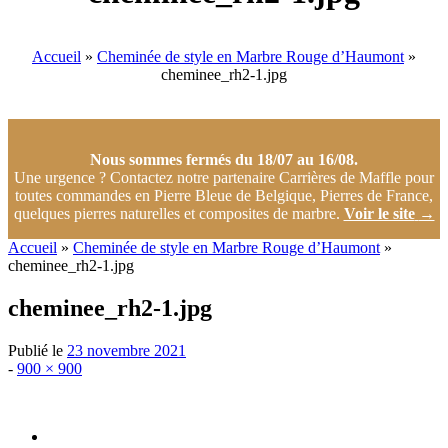
Accueil
»
Cheminée de style en Marbre Rouge d’Haumont
»
cheminee_rh2-1.jpg
Nous sommes fermés du 18/07 au 16/08.
Une urgence ? Contactez notre partenaire Carrières de Maffle pour
toutes commandes en Pierre Bleue de Belgique, Pierres de France,
quelques pierres naturelles et composites de marbre.
Voir le site
→
Accueil
»
Cheminée de style en Marbre Rouge d’Haumont
»
cheminee_rh2-1.jpg
cheminee_rh2-1.jpg
Publié le
23 novembre 2021
Taille
-
900 × 900
d'origine