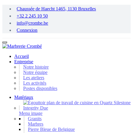
Passer
Chaussée de Haecht 1465, 1130 Bruxelles
au
+32 2 245 10 50
contenu
principal
info@crombe.be
Connexion
Accueil
Entreprise
Notre histoire
Notre équipe
Les ateliers
Les activités
Postes disponibles
Matériaux
Menu image
Granits
Marbres
Pierre Bleue de Belgique