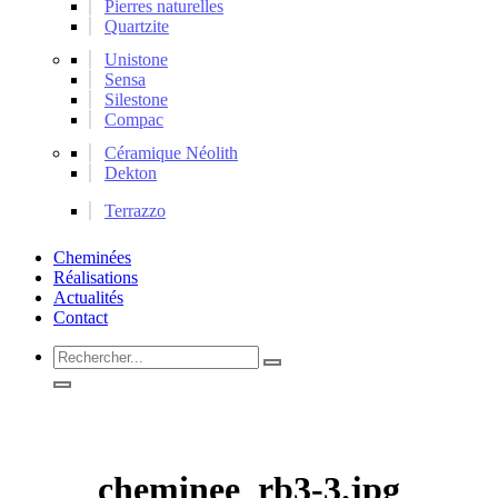
Pierres naturelles
Quartzite
Unistone
Sensa
Silestone
Compac
Céramique Néolith
Dekton
Terrazzo
Cheminées
Réalisations
Actualités
Contact
Rechercher...
cheminee_rb3-3.jpg