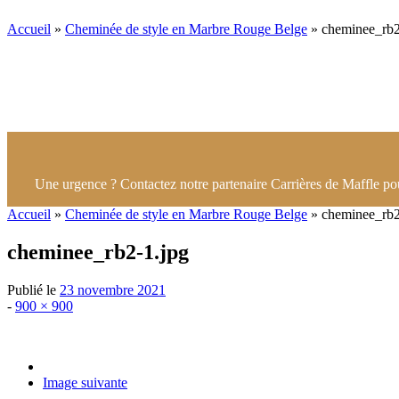
Accueil
»
Cheminée de style en Marbre Rouge Belge
»
cheminee_rb2
Une urgence ? Contactez notre partenaire Carrières de Maffle po
Accueil
»
Cheminée de style en Marbre Rouge Belge
»
cheminee_rb2
cheminee_rb2-1.jpg
Publié le
23 novembre 2021
Taille
-
900 × 900
d'origine
Image suivante