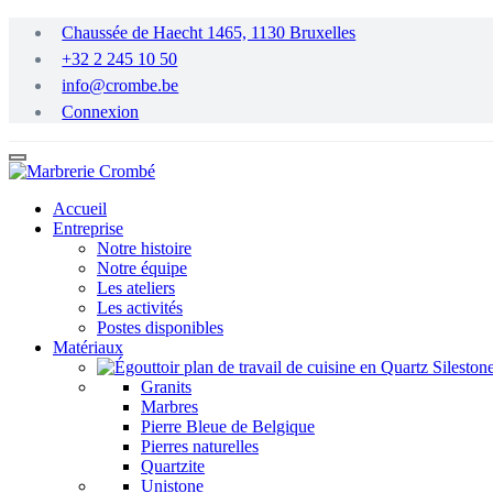
Passer
Chaussée de Haecht 1465, 1130 Bruxelles
au
+32 2 245 10 50
contenu
principal
info@crombe.be
Connexion
Accueil
Entreprise
Notre histoire
Notre équipe
Les ateliers
Les activités
Postes disponibles
Matériaux
Granits
Marbres
Pierre Bleue de Belgique
Pierres naturelles
Quartzite
Unistone