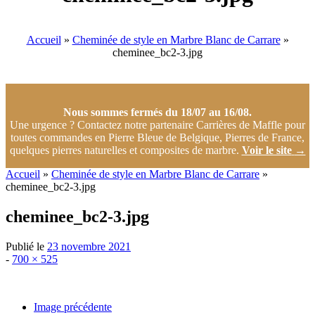
Accueil
»
Cheminée de style en Marbre Blanc de Carrare
»
cheminee_bc2-3.jpg
Nous sommes fermés du 18/07 au 16/08.
Une urgence ? Contactez notre partenaire Carrières de Maffle pour
toutes commandes en Pierre Bleue de Belgique, Pierres de France,
quelques pierres naturelles et composites de marbre.
Voir le site
→
Accueil
»
Cheminée de style en Marbre Blanc de Carrare
»
cheminee_bc2-3.jpg
cheminee_bc2-3.jpg
Publié le
23 novembre 2021
Taille
-
700 × 525
d'origine
Image précédente