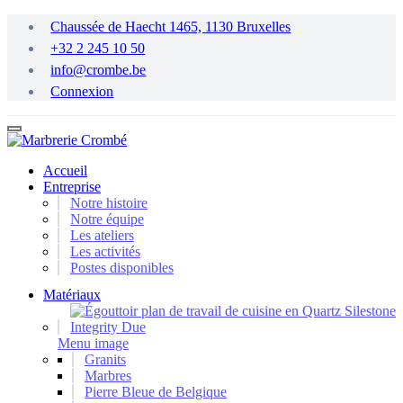
Passer
Chaussée de Haecht 1465, 1130 Bruxelles
au
+32 2 245 10 50
contenu
principal
info@crombe.be
Connexion
Accueil
Entreprise
Notre histoire
Notre équipe
Les ateliers
Les activités
Postes disponibles
Matériaux
Menu image
Granits
Marbres
Pierre Bleue de Belgique