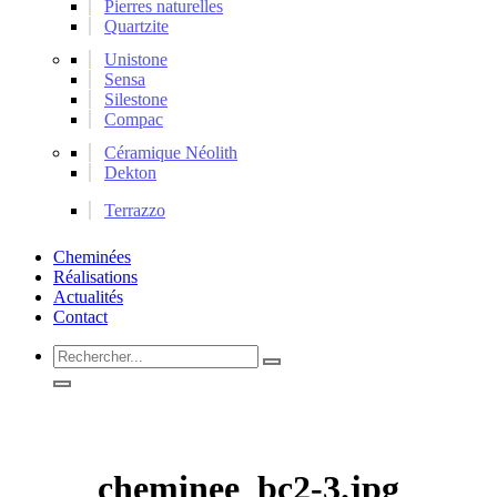
Pierres naturelles
Quartzite
Unistone
Sensa
Silestone
Compac
Céramique Néolith
Dekton
Terrazzo
Cheminées
Réalisations
Actualités
Contact
Rechercher...
cheminee_bc2-3.jpg