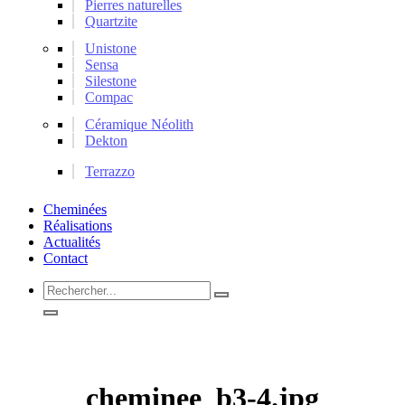
Pierres naturelles
Quartzite
Unistone
Sensa
Silestone
Compac
Céramique Néolith
Dekton
Terrazzo
Cheminées
Réalisations
Actualités
Contact
Rechercher...
cheminee_b3-4.jpg