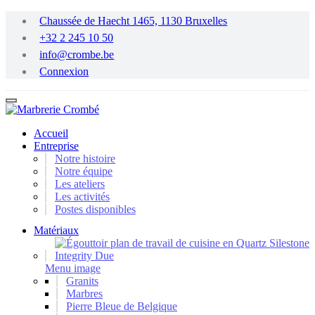
Passer
Chaussée de Haecht 1465, 1130 Bruxelles
au
+32 2 245 10 50
contenu
principal
info@crombe.be
Connexion
Accueil
Entreprise
Notre histoire
Notre équipe
Les ateliers
Les activités
Postes disponibles
Matériaux
Menu image
Granits
Marbres
Pierre Bleue de Belgique