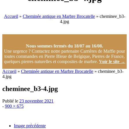
Accueil
»
Cheminée antique en Marbre Brocatelle
»
cheminee_b3-
4.jpg
Nous sommes fermés du 18/07 au 16/08.
Une urgence ? Contactez notre partenaire Carrières de Maffle pour
toutes commandes en Pierre Bleue de Belgique, Pierres de France,
quelques pierres naturelles et composites de marbre.
Voir le site
→
Accueil
»
Cheminée antique en Marbre Brocatelle
»
cheminee_b3-
4.jpg
cheminee_b3-4.jpg
Publié le
23 novembre 2021
Taille
-
900 × 675
d'origine
Image précédente