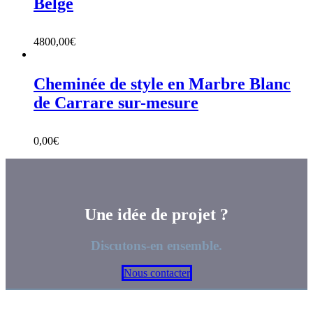
Belge
4800,00
€
Cheminée de style en Marbre Blanc
de Carrare sur-mesure
0,00
€
Une idée de projet ?
Discutons-en ensemble.
Nous contacter