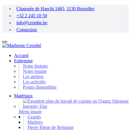
Passer
Chaussée de Haecht 1465, 1130 Bruxelles
au
+32 2 245 10 50
contenu
principal
info@crombe.be
Connexion
Accueil
Entreprise
Notre histoire
Notre équipe
Les ateliers
Les activités
Postes disponibles
Matériaux
Menu image
Granits
Marbres
Pierre Bleue de Belgique