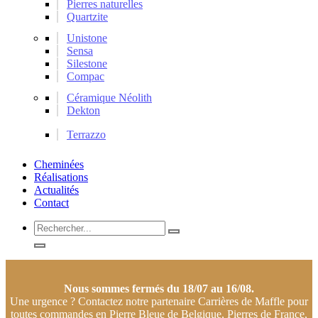
Pierres naturelles
Quartzite
Unistone
Sensa
Silestone
Compac
Céramique Néolith
Dekton
Terrazzo
Cheminées
Réalisations
Actualités
Contact
Rechercher...
Nous sommes fermés du 18/07 au 16/08.
Une urgence ? Contactez notre partenaire Carrières de Maffle pour
toutes commandes en Pierre Bleue de Belgique, Pierres de France,