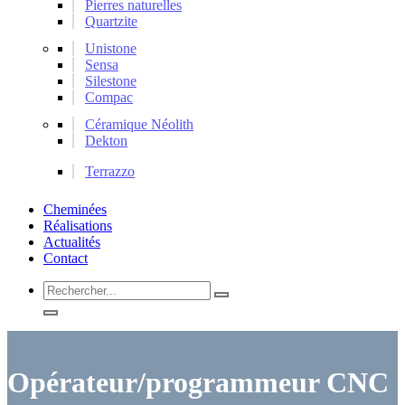
Pierres naturelles
Quartzite
Unistone
Sensa
Silestone
Compac
Céramique Néolith
Dekton
Terrazzo
Cheminées
Réalisations
Actualités
Contact
Rechercher...
Opérateur/programmeur CNC