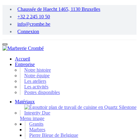
Passer
Chaussée de Haecht 1465, 1130 Bruxelles
au
+32 2 245 10 50
contenu
principal
info@crombe.be
Connexion
Accueil
Entreprise
Notre histoire
Notre équipe
Les ateliers
Les activités
Postes disponibles
Matériaux
Menu image
Granits
Marbres
Pierre Bleue de Belgique