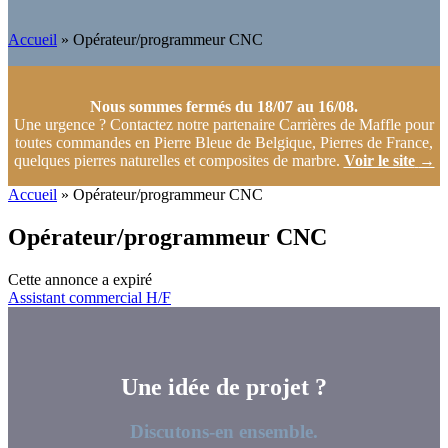
Accueil
»
Opérateur/programmeur CNC
Nous sommes fermés du 18/07 au 16/08.
Une urgence ? Contactez notre partenaire Carrières de Maffle pour
toutes commandes en Pierre Bleue de Belgique, Pierres de France,
quelques pierres naturelles et composites de marbre.
Voir le site
→
Accueil
»
Opérateur/programmeur CNC
Opérateur/programmeur CNC
Cette annonce a expiré
Navigation
Assistant commercial H/F
de
l’article
Une idée de projet ?
Discutons-en ensemble.